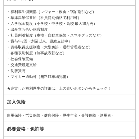
・福利厚生倶楽部（レジャー・飲食・宿泊割引など）
・草津温泉保養所（社員特別価格で利用可）
・入学祝金制度（小学校・中学校・高校 最大10万円）
・出産立ち合い休暇制度
・社員割引制度（車検・自動車保険・スマホグッズなど）
・賞与年2回（創業以来、継続支給中）
・資格取得支援制度（大型免許・運行管理者など）
・各種表彰制度（無事故表彰など）
・社会保険完備
・交通費規定支給
・制服貸与
・マイカー通勤可（無料駐車場完備）
★充実した福利厚生の詳細は、上の青いボタンからチェック！
加入保険
雇用保険・労災保険・健康保険・厚生年金・介護保険（適用者）
必要資格・免許等