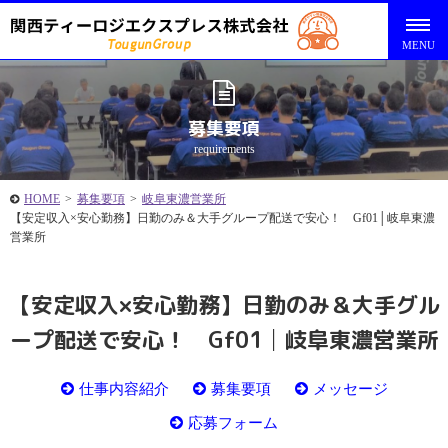
募集要項
requirements
HOME
>
募集要項
>
岐阜東濃営業所
【安定収入×安心勤務】日勤のみ＆大手グループ配送で安心！ Gf01│岐阜東濃
営業所
【安定収入×安心勤務】日勤のみ＆大手グル
ープ配送で安心！ Gf01│岐阜東濃営業所
仕事内容紹介
募集要項
メッセージ
応募フォーム