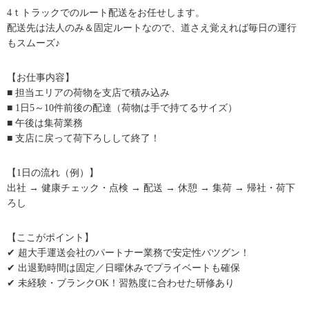
4ｔトラックでのルート配送をお任せします。
配送先は法人のみ＆固定ルートなので、道さえ覚えれば毎日の運行
もスムーズ♪
【お仕事内容】
■ 担当エリアの荷物を支店で積み込み
■ 1日5～10件前後の配達（荷物は手で持てるサイズ）
■ 午後は集荷業務
■ 支店に戻って荷下ろしして終了！
【1日の流れ（例）】
出社 → 健康チェック・点検 → 配送 → 休憩 → 集荷 → 帰社・荷下
ろし
【ここがポイント】
✔ 超大手運送会社のパートナー業務で安定性バツグン！
✔ 出退勤時間は固定／日曜休みでプライベートも確保
✔ 未経験・ブランクOK！習熟度に合わせた研修あり