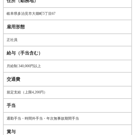
住所（勤務地）
岐阜県多治見市大畑町5丁目67
雇用形態
正社員
給与（手当含む）
月給制 340,000円以上
交通費
規定支給（上限4,200円）
手当
通勤手当・時間外手当・年次無事故期間手当
賞与