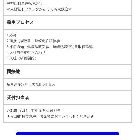
中型自動車運転免許証
≪未経験もブランクがあっても大歓迎≫
採用プロセス
1.応募
2.面接（履歴書・運転免許証持参）
3.採用通知、健康診断受診、運転記録証明書取得確認
4.入社前事前打ち合わせ
5.入社（研修開始）
面接地
岐阜県多治見市大畑町5丁目67
受付担当者
072-284-8214 本社 応募受付担当
★WEB面接実施中！お気軽にお問い合わせください★